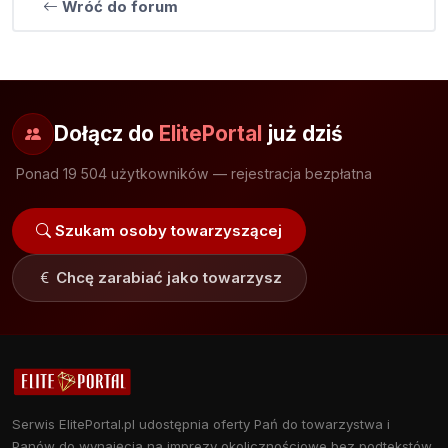
Wróć do forum
Dołącz do
ElitePortal
już dziś
Ponad 19 504 użytkowników — rejestracja bezpłatna
Szukam osoby towarzyszącej
Chcę zarabiać jako towarzysz
Serwis ElitePortal.pl udostępnia oferty Pań do towarzystwa i
Panów do wynajęcia na imprezy okolicznościowe bez podtekstów