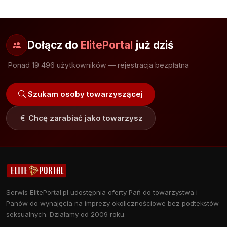
Dołącz do
ElitePortal
już dziś
Ponad 19 496 użytkowników — rejestracja bezpłatna
Szukam osoby towarzyszącej
Chcę zarabiać jako towarzysz
Serwis ElitePortal.pl udostępnia oferty Pań do towarzystwa i
Panów do wynajęcia na imprezy okolicznościowe bez podtekstów
seksualnych. Działamy od 2009 roku.