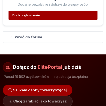
Dodaj je bezpłatnie i dotrzyj do tysięcy osób.
Dodaj ogłoszenie
Wróć do forum
Dołącz do
ElitePortal
już dziś
Ponad 19 502 użytkowników — rejestracja bezpłatna
Szukam osoby towarzyszącej
Chcę zarabiać jako towarzysz