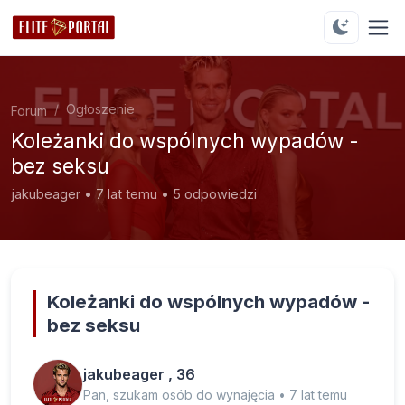
Ogłoszenie
Forum
Koleżanki do wspólnych wypadów -
bez seksu
jakubeager • 7 lat temu • 5 odpowiedzi
Koleżanki do wspólnych wypadów -
bez seksu
jakubeager , 36
Pan, szukam osób do wynajęcia • 7 lat temu