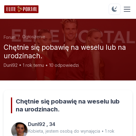
Ogłoszenie
Forum
Chętnie się pobawię na weselu lub na
urodzinach.
DunI92 • 1 rok temu • 10 odpowiedzi
Chętnie się pobawię na weselu lub
na urodzinach.
DunI92 , 34
Kobieta, jestem osobą do wynajęcia • 1 rok