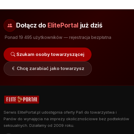
Dołącz do
ElitePortal
już dziś
Ponad 19 495 użytkowników — rejestracja bezpłatna
Szukam osoby towarzyszącej
Chcę zarabiać jako towarzysz
Serwis ElitePortal.pl udostępnia oferty Pań do towarzystwa i
Panów do wynajęcia na imprezy okolicznościowe bez podtekstów
seksualnych. Działamy od 2009 roku.